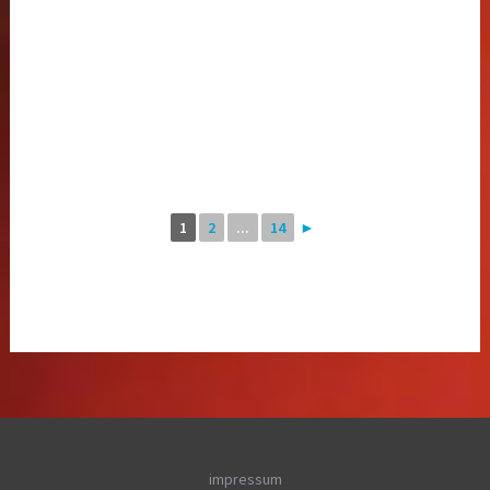
1
2
...
14
►
impressum