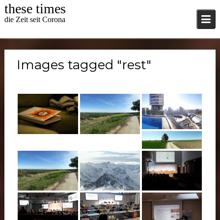
Skip
these times
to
die Zeit seit Corona
content
Images tagged "rest"