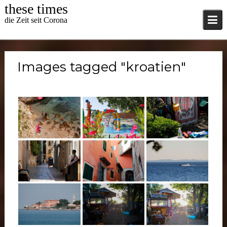
Skip
these times
to
die Zeit seit Corona
content
Images tagged "kroatien"