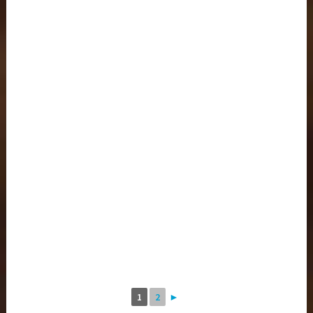
1
2
►