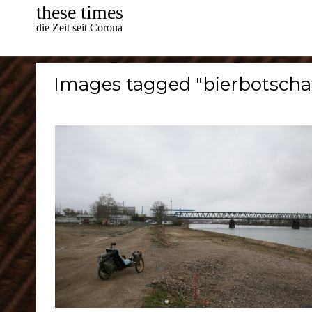
Skip
these times
to
die Zeit seit Corona
content
Images tagged "bierbotscha