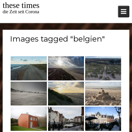
Skip
these times
to
die Zeit seit Corona
content
Images tagged "belgien"