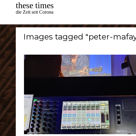
Skip
these times
to
die Zeit seit Corona
content
Images tagged "peter-mafay