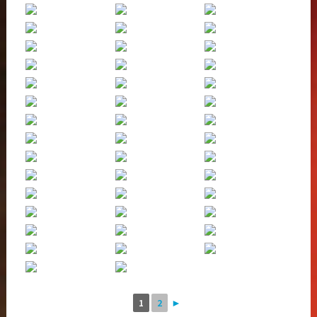
1
2
►