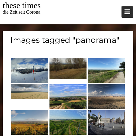
Skip
these times
to
die Zeit seit Corona
content
Images tagged "panorama"