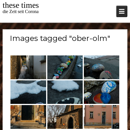
Skip
these times
to
die Zeit seit Corona
content
Images tagged "ober-olm"