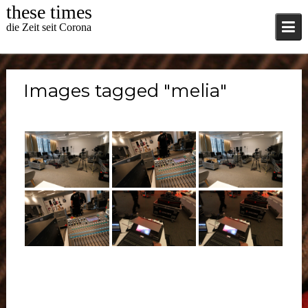
Skip
these times
to
die Zeit seit Corona
content
Images tagged "melia"