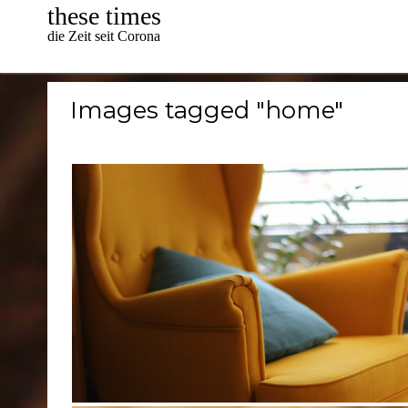
Skip
these times
to
die Zeit seit Corona
content
Images tagged "home"