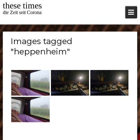
Skip
these times
to
die Zeit seit Corona
content
Images tagged
"heppenheim"