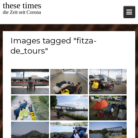
Skip
these times
to
die Zeit seit Corona
content
Images tagged "fitza-
de_tours"