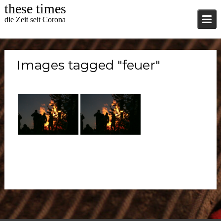
Skip
these times
to
die Zeit seit Corona
content
Images tagged "feuer"