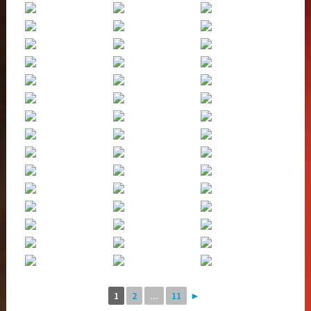
1
2
...
11
►