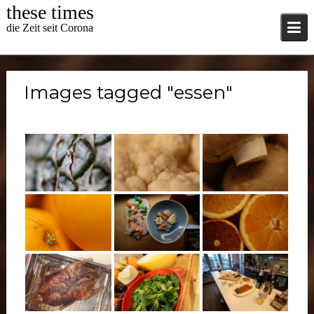
Skip
these times
to
die Zeit seit Corona
content
Images tagged "essen"