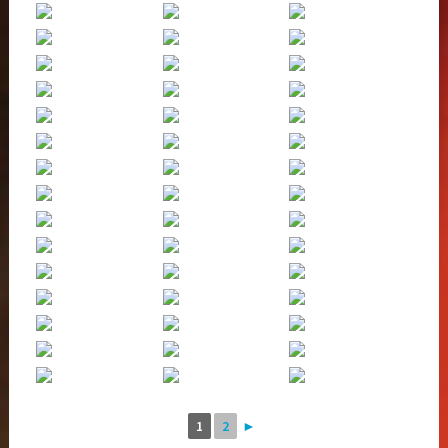
1
2
►